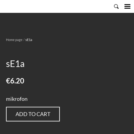
/
Home page
sE1a
sE1a
€6.20
mikrofon
ADD TO CART