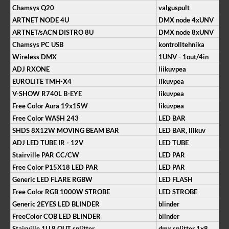
Chamsys Q20
valguspult
ARTNET NODE 4U
DMX node 4xUNV
ARTNET/sACN DISTRO 8U
DMX node 8xUNV
Chamsys PC USB
kontrolltehnika
Wireless DMX
1UNV - 1out/4in
ADJ RXONE
liikuvpea
EUROLITE TMH-X4
likuvpea
V-SHOW R740L B-EYE
likuvpea
Free Color Aura 19x15W
likuvpea
Free Color WASH 243
LED BAR
SHDS 8X12W MOVING BEAM BAR
LED BAR, liikuv
ADJ LED TUBE IR - 12V
LED TUBE
Stairville PAR CC/CW
LED PAR
Free Color P15X18 LED PAR
LED PAR
Generic LED FLARE RGBW
LED FLASH
Free Color RGB 1000W STROBE
LED STROBE
Generic 2EYES LED BLINDER
blinder
FreeColor COB LED BLINDER
blinder
Stairville 1U 8 OUT splitter
dmx splitter 1x8