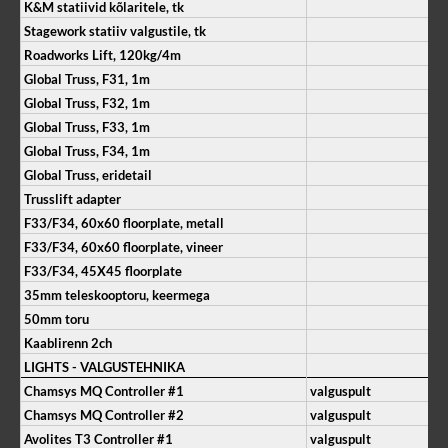
K&M statiivid kõlaritele, tk
Stagework statiiv valgustile, tk
Roadworks Lift, 120kg/4m
Global Truss, F31, 1m
Global Truss, F32, 1m
Global Truss, F33, 1m
Global Truss, F34, 1m
Global Truss, eridetail
Trusslift adapter
F33/F34, 60x60 floorplate, metall
F33/F34, 60x60 floorplate, vineer
F33/F34, 45X45 floorplate
35mm teleskooptoru, keermega
50mm toru
Kaablirenn 2ch
LIGHTS - VALGUSTEHNIKA
Chamsys MQ Controller #1
valguspult
Chamsys MQ Controller #2
valguspult
Avolites T3 Controller #1
valguspult