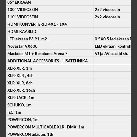
85" EKRAAN
100" VIDEOSEIN
2x2 videosein
110" VIDEOSEIN
2x2 videosein
HDMI KONVERTERID 4X1 - 1X4
HDMI KAABLID
LED ekraan P3.91, m2
0.5X0.5 led ekraan P3
Novastar VX600
LED ekraani kontroller
Macbook M1 + Resolume Arena 7
VJ ja AV packid sh.
ADDITIONAL ACCESSORIES - LISATEHNIKA
XLR-XLR, 1m
XLR-XLR , 4ch
XLR-XLR, 8ch
XLR-XLR, 16ch
XLR-JACK, 1m
SCHUKO, 1m
IEC, 1m
POWERCON, 1m
POWERCON MULTICABLE XLR -DMX, 1m
POWERCON adapter, 1tk