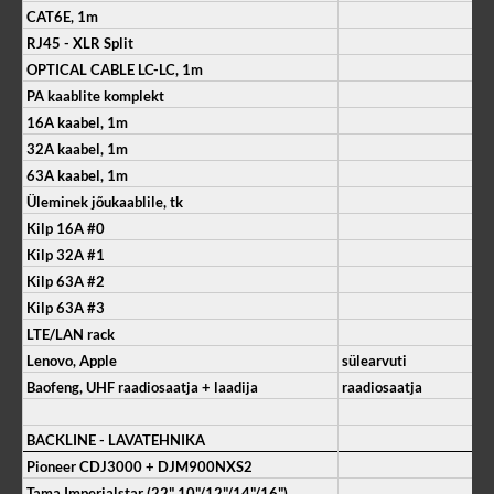
CAT6E, 1m
RJ45 - XLR Split
OPTICAL CABLE LC-LC, 1m
PA kaablite komplekt
16A kaabel, 1m
32A kaabel, 1m
63A kaabel, 1m
Üleminek jõukaablile, tk
Kilp 16A #0
Kilp 32A #1
Kilp 63A #2
Kilp 63A #3
LTE/LAN rack
Lenovo, Apple
sülearvuti
Baofeng, UHF raadiosaatja + laadija
raadiosaatja
BACKLINE - LAVATEHNIKA
Pioneer CDJ3000 + DJM900NXS2
Tama Imperialstar (22" 10"/12"/14"/16")