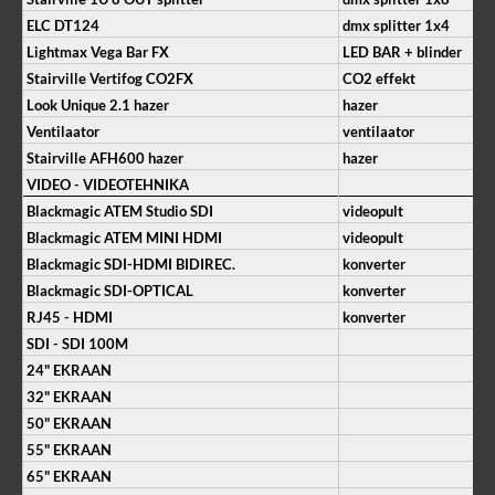
ELC DT124
dmx splitter 1x4
Lightmax Vega Bar FX
LED BAR + blinder
Stairville Vertifog CO2FX
CO2 effekt
Look Unique 2.1 hazer
hazer
Ventilaator
ventilaator
Stairville AFH600 hazer
hazer
VIDEO - VIDEOTEHNIKA
Blackmagic ATEM Studio SDI
videopult
Blackmagic ATEM MINI HDMI
videopult
Blackmagic SDI-HDMI BIDIREC.
konverter
Blackmagic SDI-OPTICAL
konverter
RJ45 - HDMI
konverter
SDI - SDI 100M
24" EKRAAN
32" EKRAAN
50" EKRAAN
55" EKRAAN
65" EKRAAN