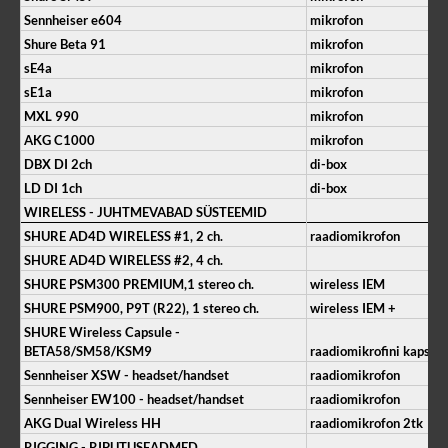
Sennheiser e604
mikrofon
Shure Beta 91
mikrofon
sE4a
mikrofon
sE1a
mikrofon
MXL 990
mikrofon
AKG C1000
mikrofon
DBX DI 2ch
di-box
LD DI 1ch
di-box
WIRELESS - JUHTMEVABAD SÜSTEEMID
SHURE AD4D WIRELESS #1, 2 ch.
raadiomikrofon
SHURE AD4D WIRELESS #2, 4 ch.
SHURE PSM300 PREMIUM,1 stereo ch.
wireless IEM
SHURE PSM900, P9T (R22), 1 stereo ch.
wireless IEM +
SHURE Wireless Capsule -
BETA58/SM58/KSM9
raadiomikrofini kapsli
Sennheiser XSW - headset/handset
raadiomikrofon
Sennheiser EW100 - headset/handset
raadiomikrofon
AKG Dual Wireless HH
raadiomikrofon 2tk
RIGGING - RIPUTUSEADMED