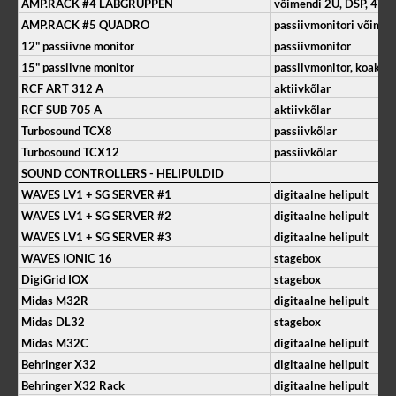
AMP.RACK #4 LABGRUPPEN
võimendi 2U, DSP, 4in/
AMP.RACK #5 QUADRO
passiivmonitori võime
12" passiivne monitor
passiivmonitor
15" passiivne monitor
passiivmonitor, koaksi
RCF ART 312 A
aktiivkõlar
RCF SUB 705 A
aktiivkõlar
Turbosound TCX8
passiivkõlar
Turbosound TCX12
passiivkõlar
SOUND CONTROLLERS - HELIPULDID
WAVES LV1 + SG SERVER #1
digitaalne helipult
WAVES LV1 + SG SERVER #2
digitaalne helipult
WAVES LV1 + SG SERVER #3
digitaalne helipult
WAVES IONIC 16
stagebox
DigiGrid IOX
stagebox
Midas M32R
digitaalne helipult
Midas
DL32
stagebox
Midas M32C
digitaalne helipult
Behringer X32
digitaalne helipult
Behringer X32 Rack
digitaalne helipult