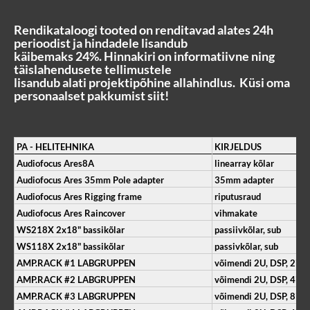
Rendikataloogi tooted on renditavad alates 24h
perioodist ja hindadele lisandub
käibemaks 24%. Hinnakiri on informatiivne ning
täislahendusete tellimustele
lisandub alati projektipõhine allahindlus. Küsi oma
personaalset pakkumist siit!
PA - HELITEHNIKA
KIRJELDUS
Audiofocus Ares8A
linearray kõlar
Audiofocus Ares 35mm Pole adapter
35mm adapter
Audiofocus Ares Rigging frame
riputusraud
Audiofocus Ares Raincover
vihmakate
WS218X 2x18" bassikõlar
passiivkõlar, sub
WS118X 2x18" bassikõlar
passivkõlar, sub
AMP.RACK #1 LABGRUPPEN
võimendi 2U, DSP, 2in/
AMP.RACK #2 LABGRUPPEN
võimendi 2U, DSP, 4in/
AMP.RACK #3 LABGRUPPEN
võimendi 2U, DSP, 8in/