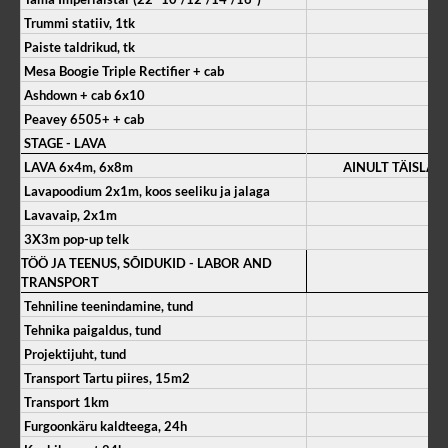
Trummi statiiv, 1tk
Paiste taldrikud, tk
Mesa Boogie Triple Rectifier + cab
Ashdown + cab 6x10
Peavey 6505+ + cab
STAGE - LAVA
LAVA 6x4m, 6x8m
AINULT TÄISLAH
Lavapoodium 2x1m, koos seeliku ja jalaga
Lavavaip, 2x1m
3X3m pop-up telk
TÖÖ JA TEENUS, SÕIDUKID - LABOR AND
TRANSPORT
Tehniline teenindamine, tund
Tehnika paigaldus, tund
Projektijuht, tund
Transport Tartu piires, 15m2
Transport 1km
Furgoonkäru kaldteega, 24h