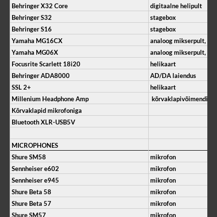
Behringer X32 Core
digitaalne helipult
Behringer S32
stagebox
Behringer S16
stagebox
Yamaha MG16CX
analoog mikserpult, eff
Yamaha MG06X
analoog mikserpult, eff
Focusrite Scarlett 18i20
helikaart
Behringer ADA8000
AD/DA laiendus
SSL 2+
helikaart
Millenium Headphone Amp
kõrvaklapivõimendi
Kõrvaklapid mikrofoniga
Bluetooth XLR-USB5V
MICROPHONES
Shure SM58
mikrofon
Sennheiser e602
mikrofon
Sennheiser e945
mikrofon
Shure Beta 58
mikrofon
Shure Beta 57
mikrofon
Shure SM57
mikrofon